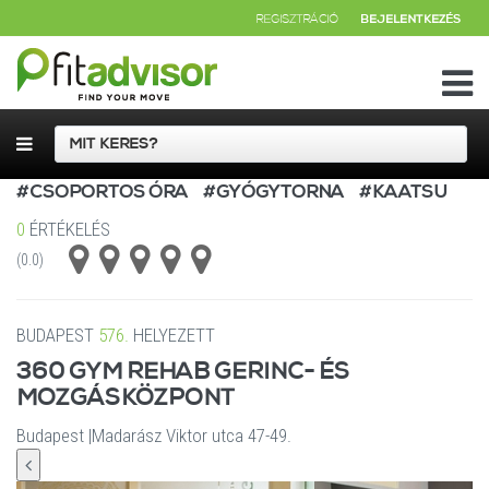
REGISZTRÁCIÓ
BEJELENTKEZÉS
#CSOPORTOS ÓRA
#GYÓGYTORNA
#KAATSU
0
ÉRTÉKELÉS
(0.0)
BUDAPEST
576.
HELYEZETT
360 GYM REHAB GERINC- ÉS
MOZGÁSKÖZPONT
Budapest
|
Madarász Viktor utca 47-49.