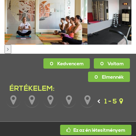
0
Kedvencem
0
Voltam
0
Elmennék
ÉRTÉKELEM:
1 - 5
Ez az én létesítményem