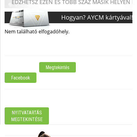
BudapestMadarász Viktor utca 47-49.
ELÉRHETŐSÉG:
Megtekintés
Facebook
NYITVATARTÁS:
MOST ZÁRVA
NYITVATARTÁS
MEGTEKINTÉSE