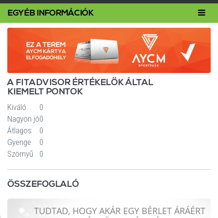
Toggl
EGYÉB INFORMÁCIÓK
navig
A FITADVISOR ÉRTÉKELŐK ÁLTAL
KIEMELT PONTOK
Kiváló
0
Nagyon jó
0
Átlagos
0
Gyenge
0
Szörnyű
0
ÖSSZEFOGLALÓ