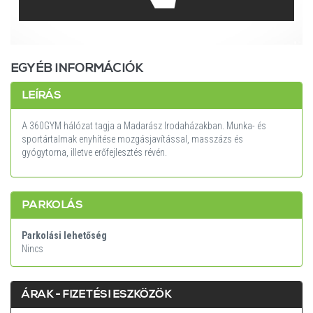
AYCM.HU
EGYÉB INFORMÁCIÓK
LEÍRÁS
A 360GYM hálózat tagja a Madarász Irodaházakban. Munka- és
sportártalmak enyhítése mozgásjavítással, masszázs és
gyógytorna, illetve erőfejlesztés révén.
PARKOLÁS
Parkolási lehetőség
Nincs
ÁRAK - FIZETÉSI ESZKÖZÖK