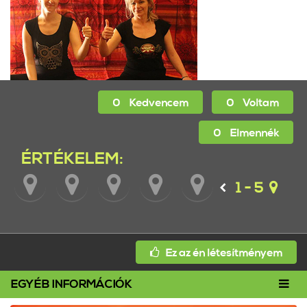
0
Kedvencem
0
Voltam
0
Elmennék
ÉRTÉKELEM:
1 - 5
Ez az én létesítményem
Toggl
EGYÉB INFORMÁCIÓK
navig