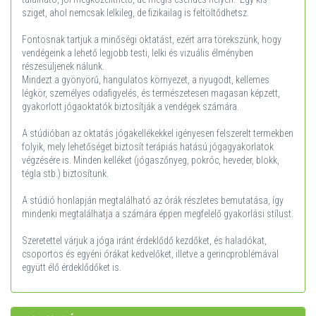
sziget, ahol nemcsak lelkileg, de fizikailag is feltöltődhetsz.
Fontosnak tartjuk a minőségi oktatást, ezért arra törekszünk, hogy
vendégeink a lehető legjobb testi, lelki és vizuális élményben
részesüljenek nálunk.
Mindezt a gyönyörű, hangulatos környezet, a nyugodt, kellemes
légkör, személyes odafigyelés, és természetesen magasan képzett,
gyakorlott jógaoktatók biztosítják a vendégek számára.
A stúdióban az oktatás jógakellékekkel igényesen felszerelt termekben
folyik, mely lehetőséget biztosít terápiás hatású jógagyakorlatok
végzésére is. Minden kelléket (jógaszőnyeg, pokróc, heveder, blokk,
tégla stb.) biztosítunk.
A stúdió honlapján megtalálható az órák részletes bemutatása, így
mindenki megtalálhatja a számára éppen megfelelő gyakorlási stílust.
Szeretettel várjuk a jóga iránt érdeklődő kezdőket, és haladókat,
csoportos és egyéni órákat kedvelőket, illetve a gerincproblémával
együtt élő érdeklődőket is.