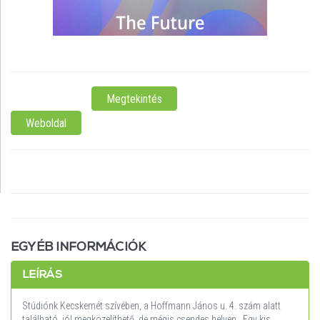
KecskemétHoffmann János u. 4.
ELÉRHETŐSÉG:
Megtekintés
Weboldal
NYITVATARTÁS:
NINCS MEGADVA
EGYÉB INFORMÁCIÓK
LEÍRÁS
Stúdiónk Kecskemét szívében, a Hoffmann János u. 4. szám alatt
található, jól megközelíthető, de mégis csendes helyen. Egy kis