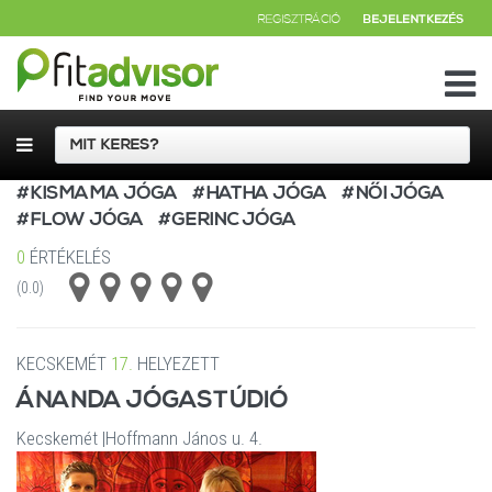
REGISZTRÁCIÓ
BEJELENTKEZÉS
#KISMAMA JÓGA
#HATHA JÓGA
#NŐI JÓGA
#FLOW JÓGA
#GERINC JÓGA
0
ÉRTÉKELÉS
(0.0)
KECSKEMÉT
17.
HELYEZETT
ÁNANDA JÓGASTÚDIÓ
Kecskemét
|
Hoffmann János u. 4.