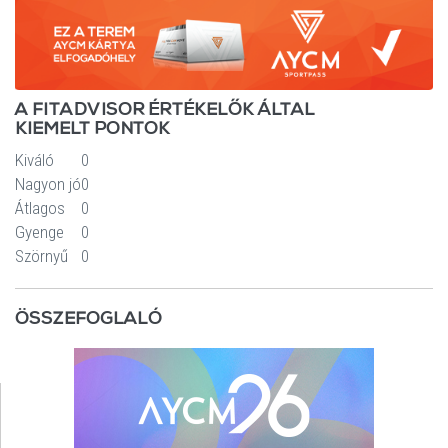
A FITADVISOR ÉRTÉKELŐK ÁLTAL
KIEMELT PONTOK
Kiváló
0
Nagyon jó
0
Átlagos
0
Gyenge
0
Szörnyű
0
ÖSSZEFOGLALÓ