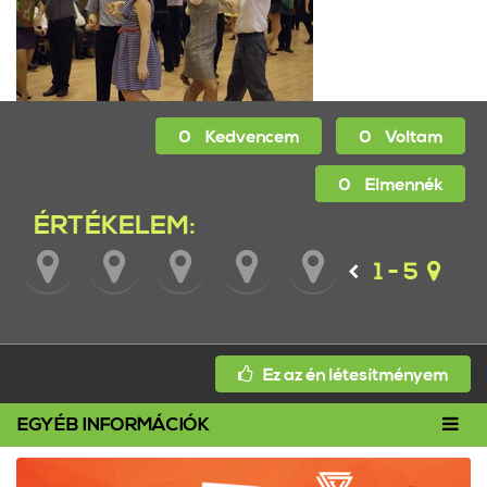
0
Kedvencem
0
Voltam
0
Elmennék
ÉRTÉKELEM:
1 - 5
Ez az én létesítményem
Toggl
EGYÉB INFORMÁCIÓK
navig