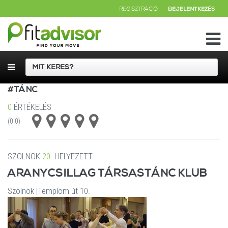
REGISZTRÁCIÓ
BEJELENTKEZÉS
#TÁNC
0
ÉRTÉKELÉS
(0.0)
SZOLNOK
20.
HELYEZETT
ARANYCSILLAG TÁRSASTÁNC KLUB
Szolnok
|
Templom út 10.