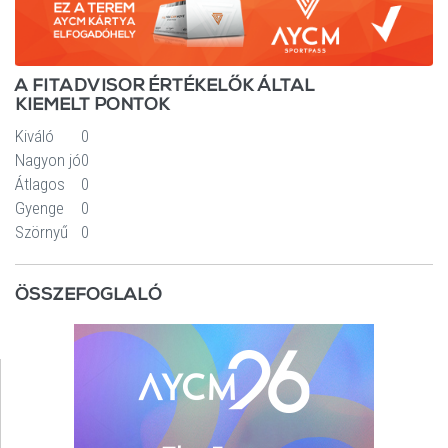
A FITADVISOR ÉRTÉKELŐK ÁLTAL
KIEMELT PONTOK
Kiváló
0
Nagyon jó
0
Átlagos
0
Gyenge
0
Szörnyű
0
ÖSSZEFOGLALÓ