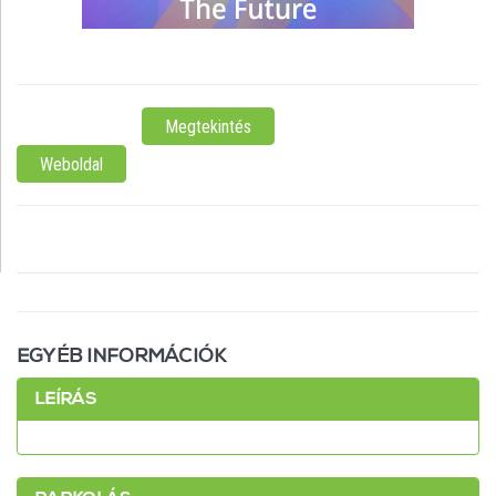
SzolnokTemplom út 10.
ELÉRHETŐSÉG:
Megtekintés
Weboldal
NYITVATARTÁS:
NINCS MEGADVA
EGYÉB INFORMÁCIÓK
LEÍRÁS