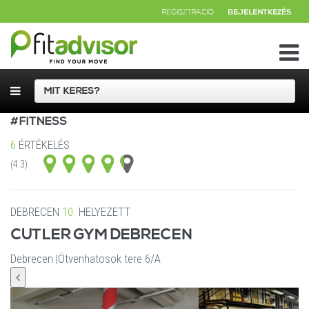
REGISZTRÁCIÓ
BEJELENTKEZÉS
#FITNESS
6
ÉRTÉKELÉS
(4.3)
DEBRECEN
10.
HELYEZETT
CUTLER GYM DEBRECEN
Debrecen
|
Ötvenhatosok tere 6/A