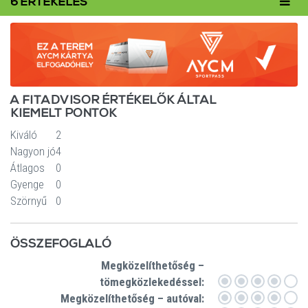
Toggl
6 ÉRTÉKELÉS
navig
A FITADVISOR ÉRTÉKELŐK ÁLTAL
KIEMELT PONTOK
Kiváló
2
Nagyon jó
4
Átlagos
0
Gyenge
0
Szörnyű
0
ÖSSZEFOGLALÓ
Megközelíthetőség –
tömegközlekedéssel:
Megközelíthetőség – autóval: