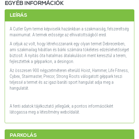
EGYÉB INFORMÁCIÓK
LEÍRÁS
A Cutler Gym termei képviselik hazánkban a szakmaiság, felszereltség
maximumat. A termek erőssége az elhivatottságból ered.
A céljuk az volt, hogy létrehozzanank egy olyan termet Debrecenben,
ami szakmailag hibátlan és bárki számára tökéletes edzéslehetőséget
biztosít. A nyitás óta hatalmas átalakuláson ment keresztül a terem,
fejlesztettek a gépparkon, a desingon.
Az összesen 900 négyzetméteren elterülő Hoist, Hammer,
Life Fitness
,
Cybex, Stairmaster, Precor, Strong Roots válogatott géppark teszi
teljessé a termet és az igazi baráti sport hangulat adja meg a
hangulatát.
A fenti adatok tájékoztató jellegűek, a pontos információkért
látogassa meg a létesítmény weboldalát.
PARKOLÁS