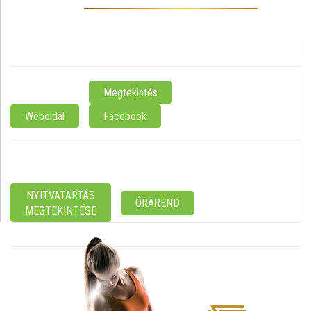
DebrecenÖtvenhatosok tere 6/A
ELÉRHETŐSÉG:
Megtekintés
Weboldal
Facebook
NYITVATARTÁS:
Most nyitva
NYITVATARTÁS
ÓRAREND
MEGTEKINTÉSE