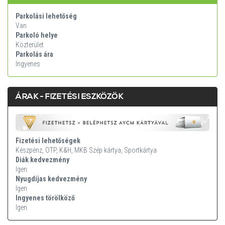
Parkolási lehetőség
Van
Parkoló helye
Közterület
Parkolás ára
Ingyenes
ÁRAK - FIZETÉSI ESZKÖZÖK
Fizetési lehetőségek
Készpénz, OTP, K&H, MKB Szép kártya, Sportkártya
Diák kedvezmény
Igen
Nyugdíjas kedvezmény
Igen
Ingyenes törölköző
Igen