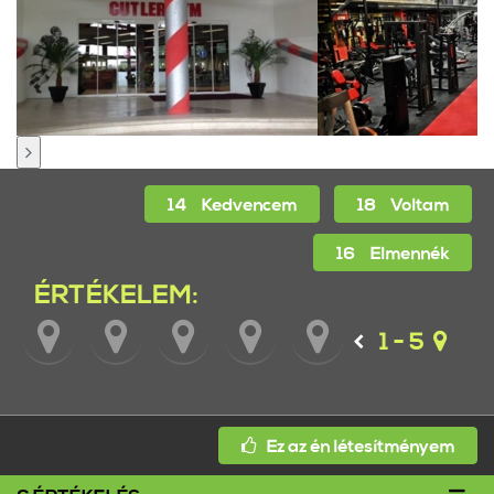
14
Kedvencem
18
Voltam
16
Elmennék
ÉRTÉKELEM:
1 - 5
Ez az én létesítményem