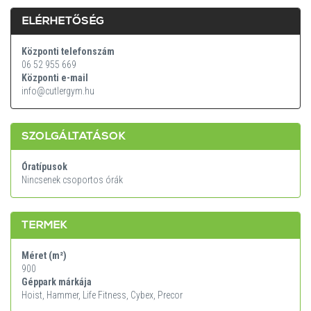
ELÉRHETŐSÉG
Központi telefonszám
06 52 955 669
Központi e-mail
info@cutlergym.hu
SZOLGÁLTATÁSOK
Óratípusok
Nincsenek csoportos órák
TERMEK
Méret (m²)
900
Géppark márkája
Hoist, Hammer, Life Fitness, Cybex, Precor