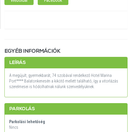
Weboldal
Facebook
NYITVATARTÁS:
NINCS MEGADVA
EGYÉB INFORMÁCIÓK
LEÍRÁS
A megújult, gyermekbarát, 74 szobával rendelkező Hotel Marina
Port**** Balatonkenesén a kikötő mellett található, így a vitorlázás
szerelmesei is hódolhatnak nálunk szenvedélyüknek.
PARKOLÁS
Parkolási lehetőség
Nincs