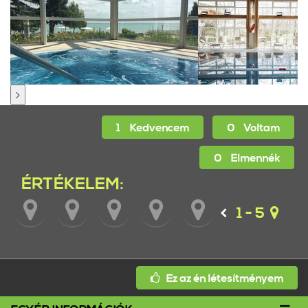
1
Kedvencem
0
Voltam
0
Elmennék
ÉRTÉKELEM:
1 - 5
Ez az én létesítményem