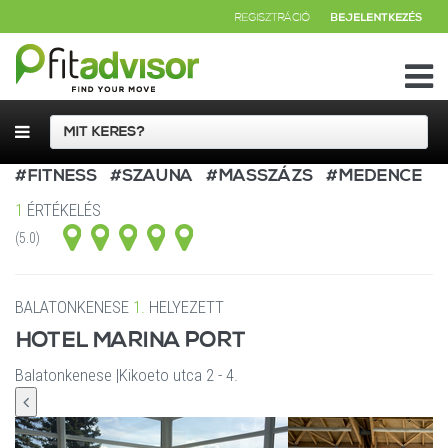
REGISZTRÁCIÓ
BEJELENTKEZÉS
#FITNESS
#SZAUNA
#MASSZÁZS
#MEDENCE
1
ÉRTÉKELÉS
(5.0)
BALATONKENESE
1.
HELYEZETT
HOTEL MARINA PORT
Balatonkenese
|
Kikoeto utca 2 - 4.