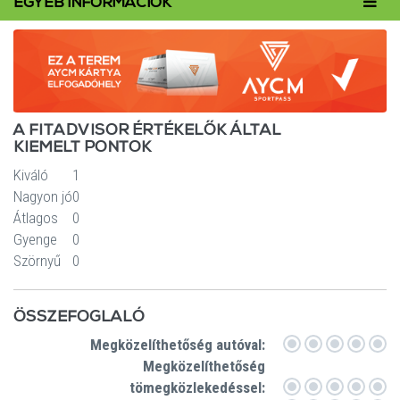
Toggl
EGYÉB INFORMÁCIÓK
navig
A FITADVISOR ÉRTÉKELŐK ÁLTAL
KIEMELT PONTOK
Kiváló
1
Nagyon jó
0
Átlagos
0
Gyenge
0
Szörnyű
0
ÖSSZEFOGLALÓ
Megközelíthetőség autóval:
Megközelíthetőség
tömegközlekedéssel: