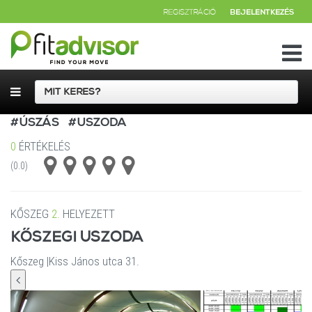
REGISZTRÁCIÓ
BEJELENTKEZÉS
#ÚSZÁS
#USZODA
0
ÉRTÉKELÉS
(0.0)
KŐSZEG
2.
HELYEZETT
KŐSZEGI USZODA
Kőszeg
|
Kiss János utca 31.