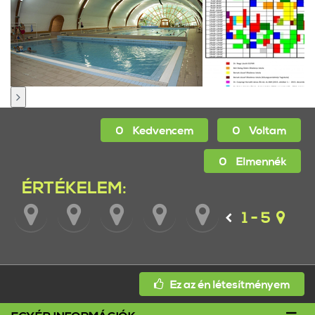
0
Kedvencem
0
Voltam
0
Elmennék
ÉRTÉKELEM:
1 - 5
Ez az én létesítményem