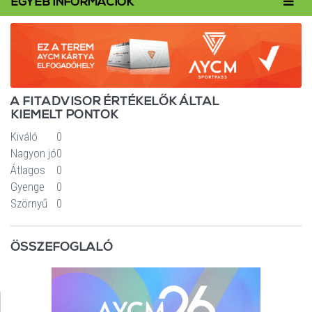
Toggl
EGYÉB INFORMÁCIÓK
navig
A FITADVISOR ÉRTÉKELŐK ÁLTAL
KIEMELT PONTOK
Kiváló
0
Nagyon jó
0
Átlagos
0
Gyenge
0
Szörnyű
0
ÖSSZEFOGLALÓ