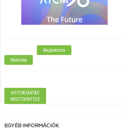
KőszegKiss János utca 31.
ELÉRHETŐSÉG:
Megtekintés
Weboldal
NYITVATARTÁS:
Most nyitva
NYITVATARTÁS
MEGTEKINTÉSE
EGYÉB INFORMÁCIÓK