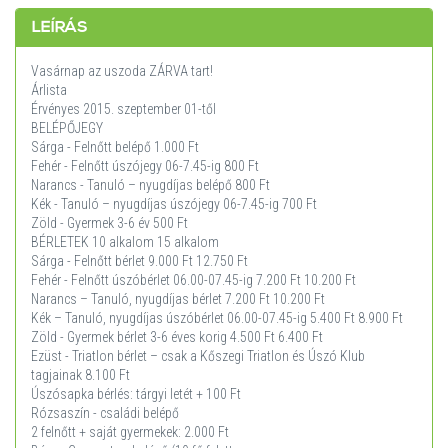
LEÍRÁS
Vasárnap az uszoda ZÁRVA tart!
Árlista
Érvényes 2015. szeptember 01-től
BELÉPŐJEGY
Sárga - Felnőtt belépő 1.000 Ft
Fehér - Felnőtt úszójegy 06-7.45-ig 800 Ft
Narancs - Tanuló – nyugdíjas belépő 800 Ft
Kék - Tanuló – nyugdíjas úszójegy 06-7.45-ig 700 Ft
Zöld - Gyermek 3-6 év 500 Ft
BÉRLETEK 10 alkalom 15 alkalom
Sárga - Felnőtt bérlet 9.000 Ft 12.750 Ft
Fehér - Felnőtt úszóbérlet 06.00-07.45-ig 7.200 Ft 10.200 Ft
Narancs – Tanuló, nyugdíjas bérlet 7.200 Ft 10.200 Ft
Kék – Tanuló, nyugdíjas úszóbérlet 06.00-07.45-ig 5.400 Ft 8.900 Ft
Zöld - Gyermek bérlet 3-6 éves korig 4.500 Ft 6.400 Ft
Ezüst - Triatlon bérlet – csak a Kőszegi Triatlon és Úszó Klub
tagjainak 8.100 Ft
Úszósapka bérlés: tárgyi letét + 100 Ft
Rózsaszín - családi belépő
2 felnőtt + saját gyermekek: 2.000 Ft