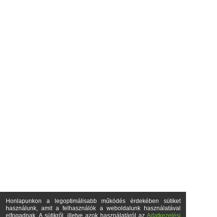
Honlapunkon a legoptimálisabb működés érdekében sütiket
használunk, amit a felhasználók a weboldalunk használatával
elfogadnak. A sütikről, illetve azok használatáról az
Adatkezelési