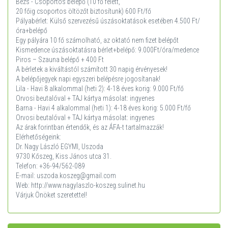
Bézs - Csoportos belépő (10 fő felett,
20 főig csoportos öltözőt biztosítunk) 600 Ft/fő
Pályabérlet: Külső szervezésű úszásoktatások esetében 4.500 Ft/
óra+belépő
Egy pályára 10 fő számolható, az oktató nem fizet belépőt
Kismedence úszásoktatásra bérlet+belépő: 9.000Ft/óra/medence
Piros – Szauna belépő + 400 Ft
A bérletek a kiváltástól számított 30 napig érvényesek!
A belépőjegyek napi egyszeri belépésre jogosítanak!
Lila - Havi 8 alkalommal (heti 2): 4-18 éves korig: 9.000 Ft/fő
Orvosi beutalóval + TAJ kártya másolat: ingyenes
Barna - Havi 4 alkalommal (heti 1): 4-18 éves korig: 5.000 Ft/fő
Orvosi beutalóval + TAJ kártya másolat: ingyenes
Az árak forintban értendők, és az ÁFA-t tartalmazzák!
Elérhetőségeink:
Dr. Nagy László EGYMI, Uszoda
9730 Kőszeg, Kiss János utca 31.
Telefon: +36-94/562-089
E-mail: uszoda.koszeg@gmail.com
Web: http://www.nagylaszlo-koszeg.sulinet.hu
Várjuk Önöket szeretettel!