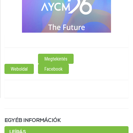
Kiskőrösetofi Sandor utca 106.
ELÉRHETŐSÉG:
Megtekintés
Weboldal
Facebook
NYITVATARTÁS:
NINCS MEGADVA
EGYÉB INFORMÁCIÓK
LEÍRÁS