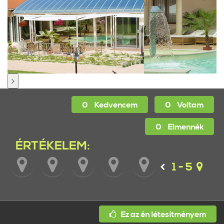
0
Kedvencem
0
Voltam
0
Elmennék
ÉRTÉKELEM:
1 - 5
Ez az én létesítményem