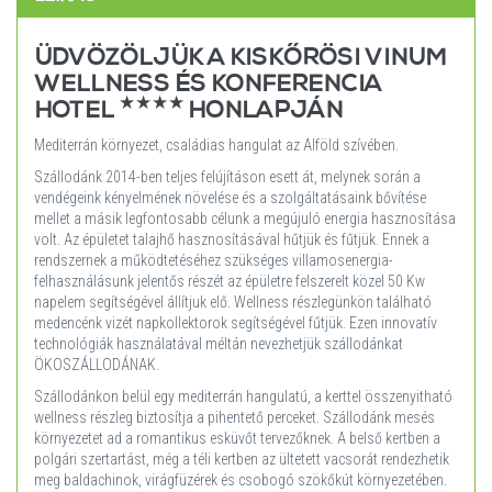
ÜDVÖZÖLJÜK A KISKŐRÖSI VINUM
WELLNESS ÉS KONFERENCIA
★★★★
HOTEL
HONLAPJÁN
Mediterrán környezet, családias hangulat az Alföld szívében.
Szállodánk 2014-ben teljes felújításon esett át, melynek során a
vendégeink kényelmének növelése és a szolgáltatásaink bővítése
mellet a másik legfontosabb célunk a megújuló energia hasznosítása
volt. Az épületet talajhő hasznosításával hűtjük és fűtjük. Ennek a
rendszernek a működtetéséhez szükséges villamosenergia-
felhasználásunk jelentős részét az épületre felszerelt közel 50 Kw
napelem segítségével állítjuk elő. Wellness részlegünkön található
medencénk vizét napkollektorok segítségével fűtjük. Ezen innovatív
technológiák használatával méltán nevezhetjük szállodánkat
ÖKOSZÁLLODÁNAK.
Szállodánkon belül egy mediterrán hangulatú, a kerttel összenyitható
wellness részleg biztosítja a pihentető perceket. Szállodánk mesés
környezetet ad a romantikus esküvőt tervezőknek. A belső kertben a
polgári szertartást, még a téli kertben az ültetett vacsorát rendezhetik
meg baldachinok, virágfüzérek és csobogó szökőkút környezetében.