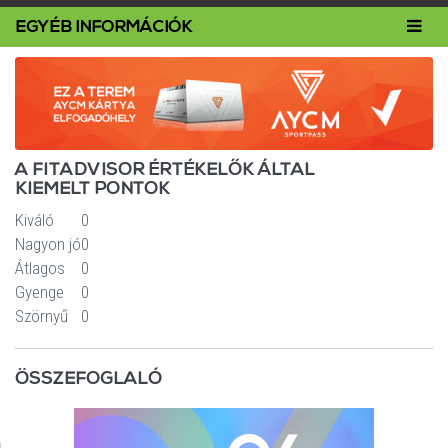
Toggl
EGYÉB INFORMÁCIÓK
navig
A FITADVISOR ÉRTÉKELŐK ÁLTAL
KIEMELT PONTOK
Kiváló
0
Nagyon jó
0
Átlagos
0
Gyenge
0
Szörnyű
0
ÖSSZEFOGLALÓ