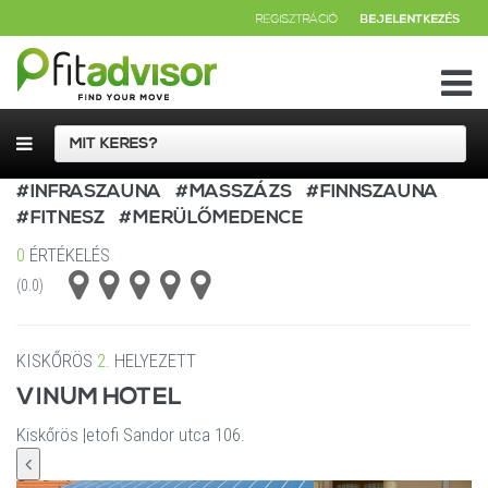
REGISZTRÁCIÓ
BEJELENTKEZÉS
#INFRASZAUNA
#MASSZÁZS
#FINNSZAUNA
#FITNESZ
#MERÜLŐMEDENCE
0
ÉRTÉKELÉS
(0.0)
KISKŐRÖS
2.
HELYEZETT
VINUM HOTEL
Kiskőrös
|
etofi Sandor utca 106.