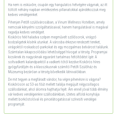
Ha nem is esküvőre, csupán egy hangulatos hétvégére vágynak, az itt
töltött néhány napban emlékezetes pillanatokkal ajándékozzuk meg
kedves vendégeinket.
Pihenjen Petőfi szülővárosában, a Vinum Wellness Hotelben, amely
nemcsak kényelmi szolgáltatásaival, hanem hangulatával is magával
ragadja kedves vendégeit.
Kiskőrös felé haladva szépen megművelt szőlősorok, virágzó
bodzaligetek kísérik utunkat. A városba érkezve rendezett tereket,
virágoktól roskadozó parkokat és egy mozgalmas belvárost találunk.
Számtalan kikapcsolódási lehetőséggel hívogat a térség. Programjai
kicsiknek és nagyoknak egyaránt tartalmas feltöltődést ígér. A
soltvadkerti kalandparktól a vadkerti tótól kezdve Kiskőrös híres
gyógyfürdőjén és a klasszikusnak számító Petőfi Szülőház és
Múzeumig bezáróan a térség bővelkedik látnivalókban.
De mit tegyen a megfáradt vándor, ha végre pihenésre is vágyna?
Kiskőrösön az 53-as főút mellett találja megújult négycsillagos
szállodánkat, ahol álomra hajthatja fejét. Ám ennél jóval több élmény
vár kedves vendégeinkre szállodánkban, ízletes alföldi konyhája
mellett borkóstolóval és pincelátogatással színesíti vendégei
programját.