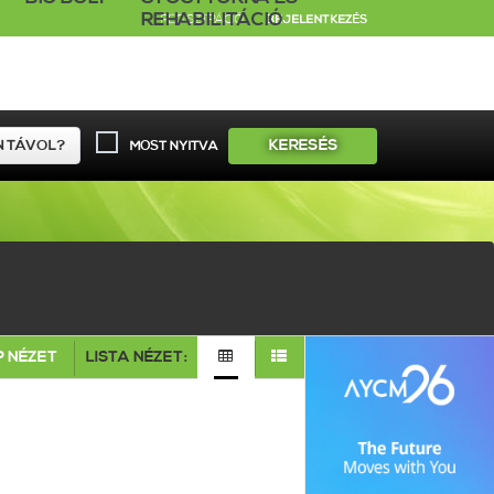
REHABILITÁCIÓ
REGISZTRÁCIÓ
BEJELENTKEZÉS
KERESÉS
MOST NYITVA
 NÉZET
LISTA NÉZET: