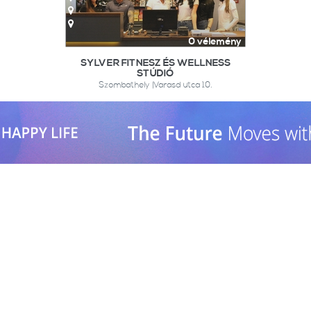
0 vélemény
SYLVER FITNESZ ÉS WELLNESS
STÚDIÓ
Szombathely |Varasd utca 10.