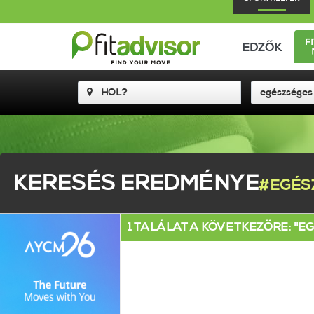
F
EDZŐK
KERESÉS EREDMÉNYE
#EGÉS
1 TALÁLAT A KÖVETKEZŐRE: "