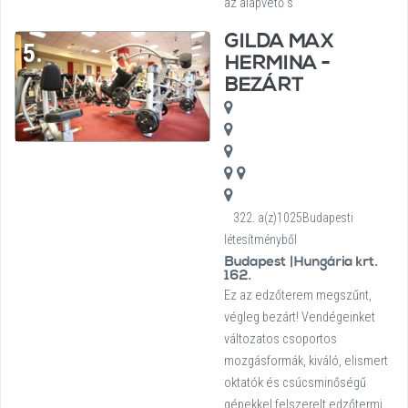
az alapvető s
GILDA MAX
5.
HERMINA -
BEZÁRT
322. a(z)1025Budapesti
létesítményből
Budapest |Hungária krt.
162.
Ez az edzőterem megszűnt,
végleg bezárt! Vendégeinket
változatos csoportos
mozgásformák, kiváló, elismert
oktatók és csúcsminőségű
gépekkel felszerelt edzőtermi