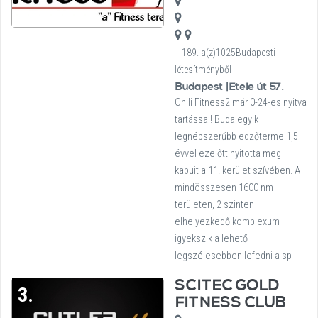
189. a(z)1025Budapesti
létesítményből
Budapest |Etele út 57.
Chili Fitness2 már 0-24-es nyitva
tartással! Buda egyik
legnépszerűbb edzőterme 1,5
évvel ezelőtt nyitotta meg
kapuit a 11. kerület szívében. A
mindösszesen 1600 nm
területen, 2 szinten
elhelyezkedő komplexum
igyekszik a lehető
legszélesebben lefedni a sp
SCITEC GOLD
3.
FITNESS CLUB