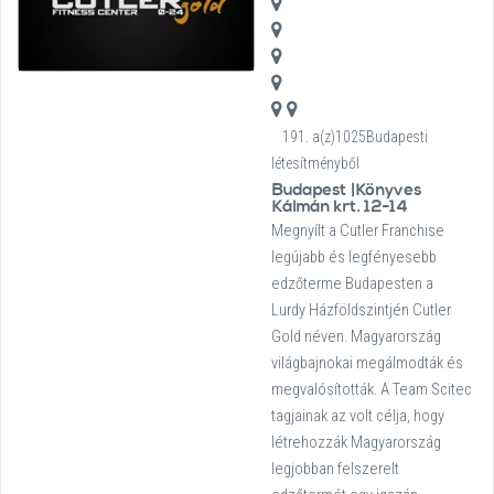
191. a(z)1025Budapesti
létesítményből
Budapest |Könyves
Kálmán krt. 12-14
Megnyílt a Cutler Franchise
legújabb és legfényesebb
edzőterme Budapesten a
Lurdy Házföldszintjén Cutler
Gold néven. Magyarország
világbajnokai megálmodták és
megvalósították. A Team Scitec
tagjainak az volt célja, hogy
létrehozzák Magyarország
legjobban felszerelt