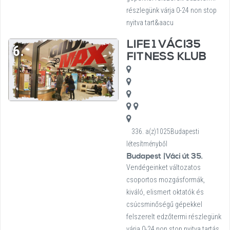
részlegünk várja 0-24 non stop
nyitva tart&aacu
LIFE 1 VÁCI35
6.
FITNESS KLUB
336. a(z)1025Budapesti
létesítményből
Budapest |Váci út 35.
Vendégeinket változatos
csoportos mozgásformák,
kiváló, elismert oktatók és
csúcsminőségű gépekkel
felszerelt edzőtermi részlegünk
várja 0-24 non stop nyitva tartás