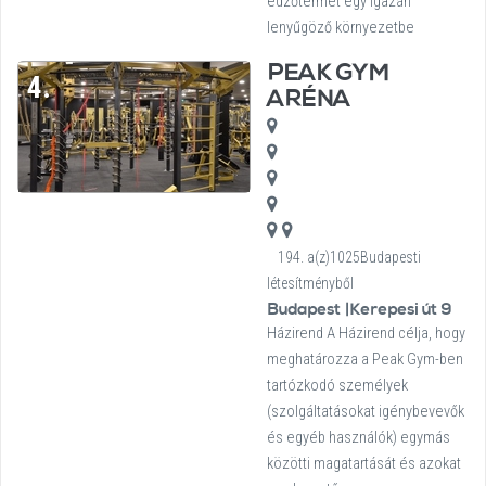
edzőtermét egy igazán
lenyűgöző környezetbe
PEAK GYM
4.
ARÉNA
194. a(z)1025Budapesti
létesítményből
Budapest |Kerepesi út 9
Házirend A Házirend célja, hogy
meghatározza a Peak Gym-ben
tartózkodó személyek
(szolgáltatásokat igénybevevők
és egyéb használók) egymás
közötti magatartását és azokat