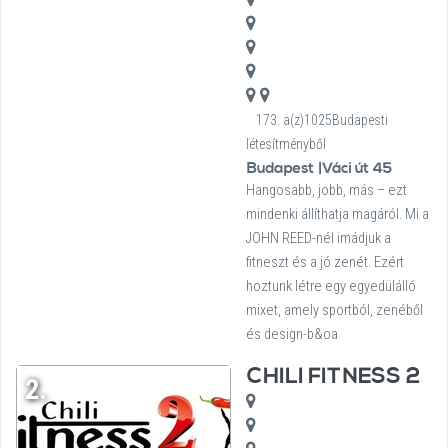
173. a(z)1025Budapesti
létesítményből
Budapest |Váci út 45
Hangosabb, jobb, más – ezt
mindenki állíthatja magáról. Mi a
JOHN REED-nél imádjuk a
fitneszt és a jó zenét. Ezért
hoztunk létre egy egyedülálló
mixet, amely sportból, zenéből
és design-b&oa
CHILI FITNESS 2
2.