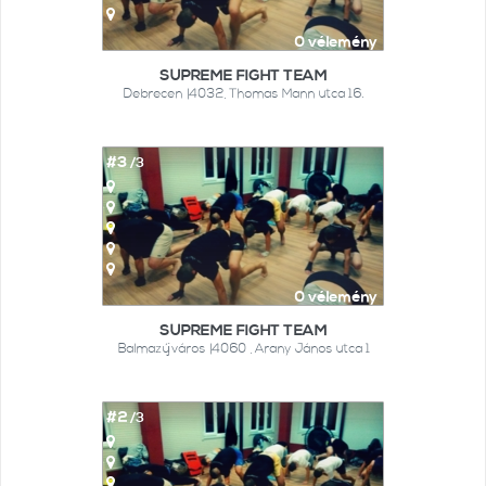
0 vélemény
SUPREME FIGHT TEAM
Debrecen |4032, Thomas Mann utca 16.
#3
/3
0 vélemény
SUPREME FIGHT TEAM
Balmazújváros |4060 , Arany János utca 1
#2
/3