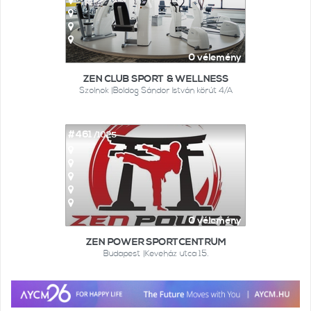
0 vélemény
ZEN CLUB SPORT & WELLNESS
Szolnok |Boldog Sándor István körút 4/A
#461
/1025
0 vélemény
ZEN POWER SPORTCENTRUM
Budapest |Keveház utca 15.