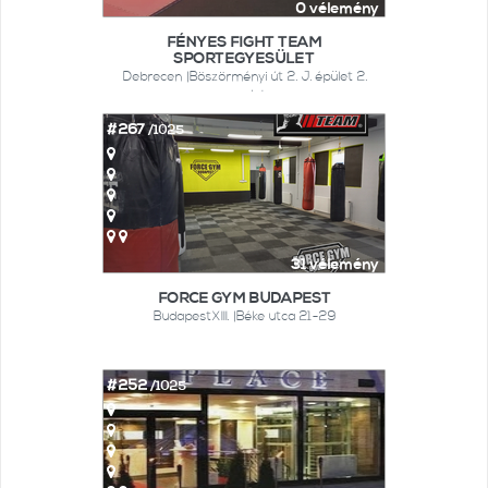
0 vélemény
FÉNYES FIGHT TEAM
SPORTEGYESÜLET
Debrecen |Böszörményi út 2. J. épület 2.
emelet
#267
/1025
31 vélemény
FORCE GYM BUDAPEST
BudapestXIII. |Béke utca 21-29
#252
/1025