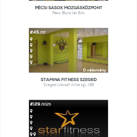
PÉCSI SASOK MOZGÁSKÖZPONT
Pécs |Búza tér 6/b.
#45
/57
0 vélemény
STAMINA FITNESS SZEGED
Szeged |József Attila sgt. 136
#129
/1025