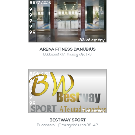
#277
/1025
33 vélemény
ARENA FITNESS DANUBIUS
BudapestXIV. |Ifjúság útja 1-3.
#158
/1025
7 vélemény
BESTWAY SPORT
BudapestVI. |Országbíró utca 38-42.