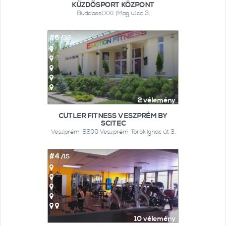
KÜZDŐSPORT KÖZPONT
BudapestXXI. |Mag utca 3.
#6
/30
2 vélemény
CUTLER FITNESS VESZPRÉM BY
SCITEC
Veszprém |8200 Veszprém, Török Ignác út 3.
#4
/15
10 vélemény