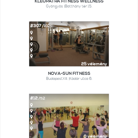
KLEOPÁTRA FITNESS WELLNESS
Gyöngyös |Batthány tér 15.
#307
/1025
25 vélemény
NOVA-SUN FITNESS
BudapestXIII. |Kádár utca 6.
#12
/52
0 vélemény