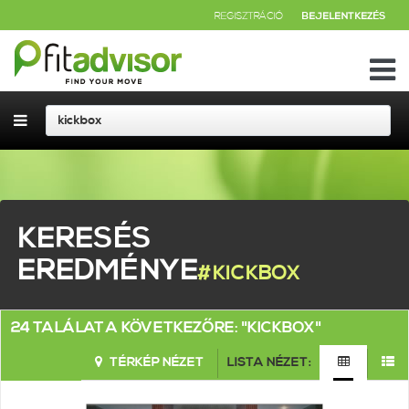
REGISZTRÁCIÓ
BEJELENTKEZÉS
KERESÉS
EREDMÉNYE
#KICKBOX
24 TALÁLAT A KÖVETKEZŐRE: "KICKBOX"
TÉRKÉP NÉZET
LISTA NÉZET: