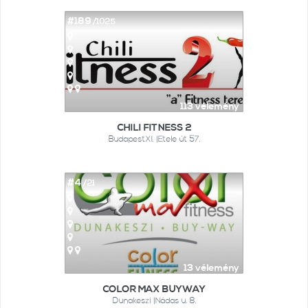
#189
/1025
113 vélemény
CHILI FITNESS 2
BudapestXI. |Etele út 57.
#4
/21
13 vélemény
COLOR MAX BUYWAY
Dunakeszi |Nádas u. 8.