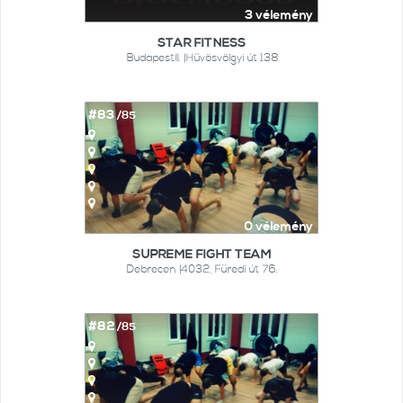
3 vélemény
STAR FITNESS
BudapestII. |Hűvösvölgyi út 138
#83
/85
0 vélemény
SUPREME FIGHT TEAM
Debrecen |4032, Füredi út 76.
#82
/85