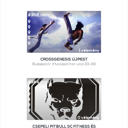
#302
/1025
1 vélemény
CROSSGENESIS ÚJPEST
BudapestIV. |Munkásotthon utca 33-39.
#384
/1025
0 vélemény
CSEPELI PITBULL SC FITNESS ÉS