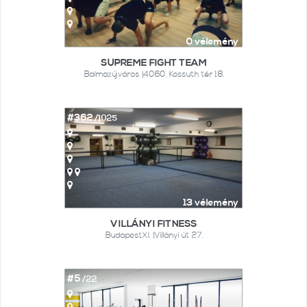
0 vélemény
SUPREME FIGHT TEAM
Balmazújváros |4060, Kossuth tér 18.
#362
/1025
13 vélemény
VILLÁNYI FITNESS
BudapestXI. |Villányi út 27.
#5
/22