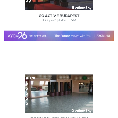
5 vélemény
GO ACTIVE BUDAPEST
Budapest |Holló u. 12-14
#3
/11
0 vélemény