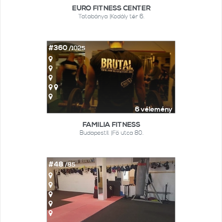
EURO FITNESS CENTER
Tatabánya |Kodály tér 6.
#360
/1025
6 vélemény
FAMILIA FITNESS
BudapestII. |Fő utca 80.
#48
/85