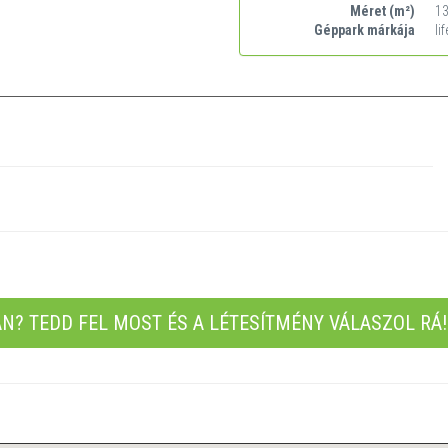
Méret (m²)
1
Géppark márkája
li
N? TEDD FEL MOST ÉS A LÉTESÍTMÉNY VÁLASZOL RÁ! 