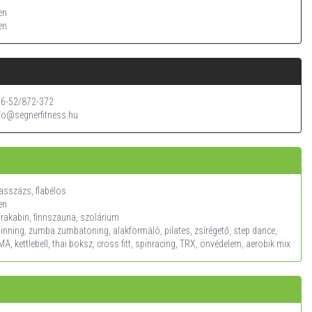
en
en
6-52/872-372
fo@segnerfitness.hu
sszázs, flabélos
en
frakabin, finnszauna, szolárium
inning, zumba zumbatoning, alakformáló, pilates, zsírégető, step dance,
A, kettlebell, thai boksz, cross fitt, spinracing, TRX, önvédelem, aerobik mix