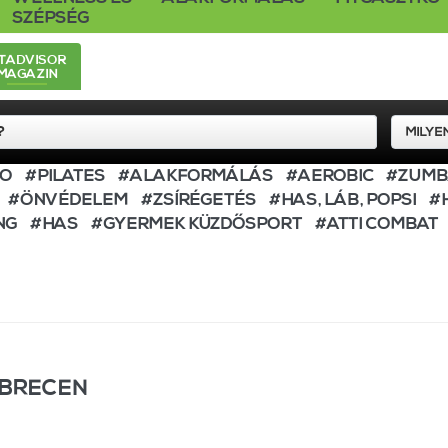
SZÉPSÉG
ITADVISOR
MAGAZIN
IO
#PILATES
#ALAKFORMÁLÁS
#AEROBIC
#ZUM
#ÖNVÉDELEM
#ZSÍRÉGETÉS
#HAS, LÁB, POPSI
#
NG
#HAS
#GYERMEK KÜZDŐSPORT
#ATTI COMBAT
EBRECEN