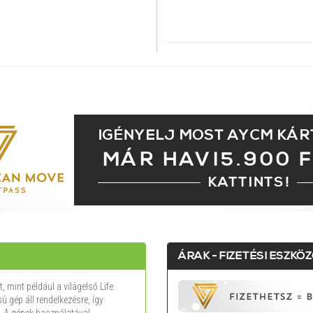
NYITVATARTÁS:
MOST ZÁRVA
IGÉNYELJ MOST AYCM KÁR
MÁR HAVI5.900 F
KATTINTS!
ÁRAK - FIZETÉSI ESZKÖ
 mint például a világelső Life
 gép áll rendelkezésre, így
. A gépek használatával