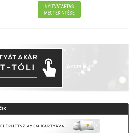
NYITVATARTÁS
MEGTEKINTÉSE
TYÁT AKÁR
T-TÓL!
AYCM.HU
ZÖK