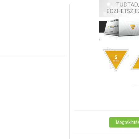
DebrecenSegner János tér 5.
ELÉRHETŐSÉG:
Megtekinté