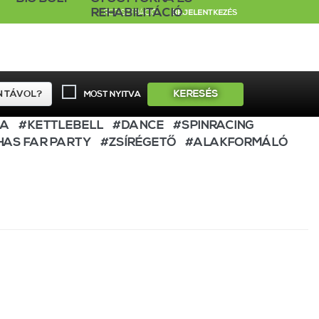
REHABILITÁCIÓ
REGISZTRÁCIÓ
BEJELENTKEZÉS
KERESÉS
MOST NYITVA
BA
#KETTLEBELL
#DANCE
#SPINRACING
HAS FAR PARTY
#ZSÍRÉGETŐ
#ALAKFORMÁLÓ