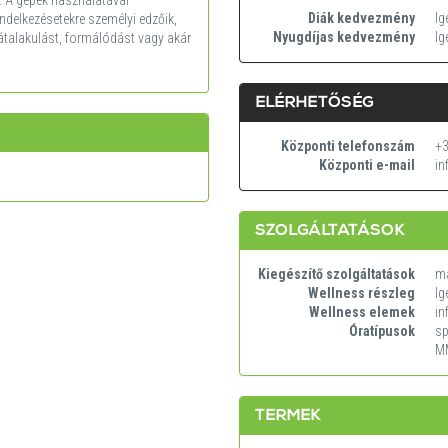
Diák kedvezmény
Ig
delkezésetekre személyi edzőik,
Nyugdíjas kedvezmény
Ig
átalakulást, formálódást vagy akár
ELÉRHETŐSÉG
Központi telefonszám
+3
Központi e-mail
in
SZOLGÁLTATÁSOK
Kiegészítő szolgáltatások
ma
Wellness részleg
Ig
Wellness elemek
in
Óratípusok
sp
MM
TERMEK