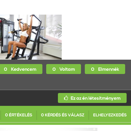
0
Kedvencem
0
Voltam
0
Elmennék
Ez az én létesítményem
0 ÉRTÉKELÉS
0 KÉRDÉS ÉS VÁLASZ
ELHELYEZKEDÉS