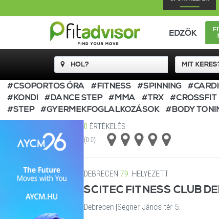
F
EDZŐK
#CSOPORTOS ÓRA
#FITNESS
#SPINNING
#CARD
#KONDI
#DANCE STEP
#MMA
#TRX
#CROSSFIT
#STEP
#GYERMEKFOGLALKOZÁSOK
#BODY TONI
0
ÉRTÉKELÉS
(0.0)
DEBRECEN
79.
HELYEZETT
SCITEC FITNESS CLUB D
Debrecen
|
Segner János tér 5.