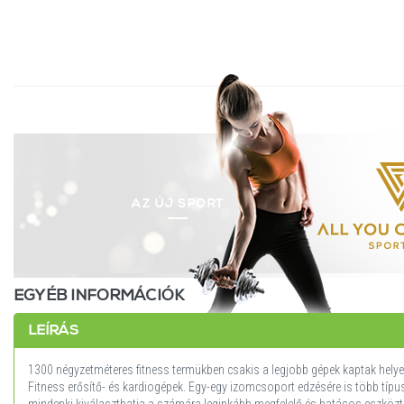
AZ ÚJ SPORT
EGYÉB INFORMÁCIÓK
LEÍRÁS
1300 négyzetméteres fitness termükben csakis a legjobb gépek kaptak helyet,
Fitness erősítő- és kardiogépek. Egy-egy izomcsoport edzésére is több típusú
mindenki kiválaszthatja a számára leginkább megfelelő és hatásos eszközt