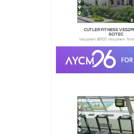
2
CUTLER FITNESS VESZP
SCITEC
Veszprém |8200 Veszprém, Török 
#292
/1025