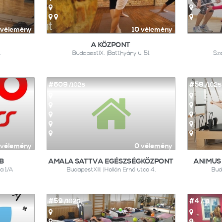
 vélemény
10 vélemény
A KÖZPONT
.
BudapestIX. |Batthyány u. 51
Sze
#609
#58
/1025
/1025
 vélemény
0 vélemény
B
AMALA SATTVA EGÉSZSÉGKÖZPONT
ANIMUS
a 1/A
BudapestXIII. |Hollán Ernő utca 4.
Bud
#59
#4
/1025
/31