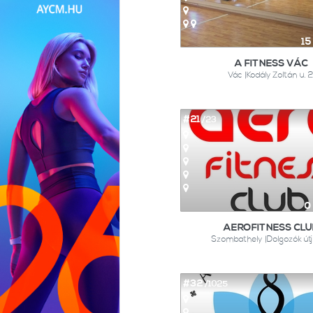
15
A FITNESS VÁC
Vác |Kodály Zoltán u. 2
#21
/23
0
AEROFITNESS CLU
Szombathely |Dolgozók útj
#32
/1025