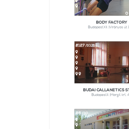
0
BODY FACTORY
BudapestXII. |Virányos út
#127
/1025
3
BUDAI CALLANETICS S
BudapestII. |Margit krt.
#6
/30