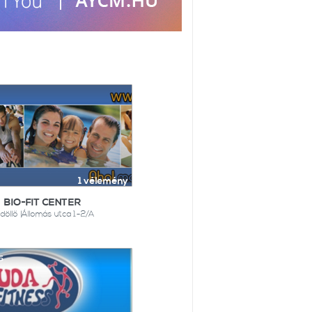
1 vélemény
BIO-FIT CENTER
döllő |Állomás utca 1-2/A
5