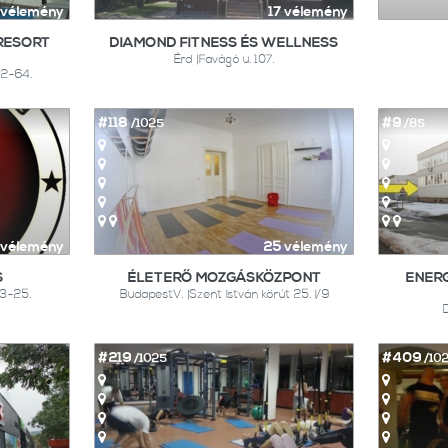
 vélemény
17 vélemény
RESORT
DIAMOND FITNESS ÉS WELLNESS
Érd |Favágó u. 107.
62-64.
#118
#9
/1025
/85
 vélemény
25 vélemény
S
ÉLETERŐ MOZGÁSKÖZPONT
ENER
23-25.
BudapestV. |Szent István körút 25. I/9
#219
#409
/1025
/10