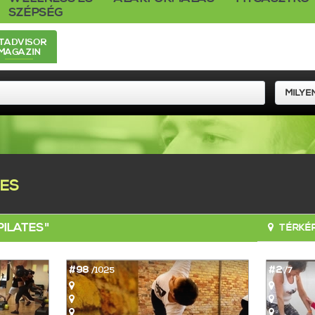
SZÉPSÉG
ITADVISOR
MAGAZIN
TES
PILATES"
TÉRKÉP
#98
#2
/1025
/7