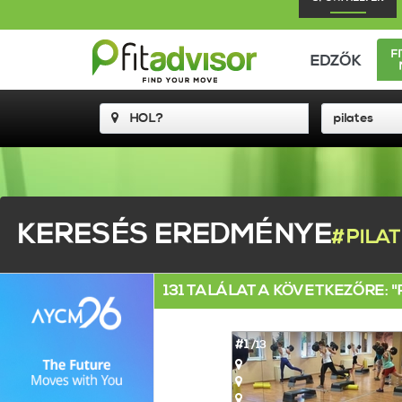
F
EDZŐK
KERESÉS EREDMÉNYE
#PILA
131 TALÁLAT A KÖVETKEZŐRE: "
#1
/13