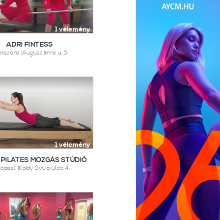
1 vélemény
ADRI FINTESS
kszárd |Augusz Imre u. 5
1 vélemény
 PILATES MOZGÁS STÚDIÓ
apest |Káldy Gyula utca 4.