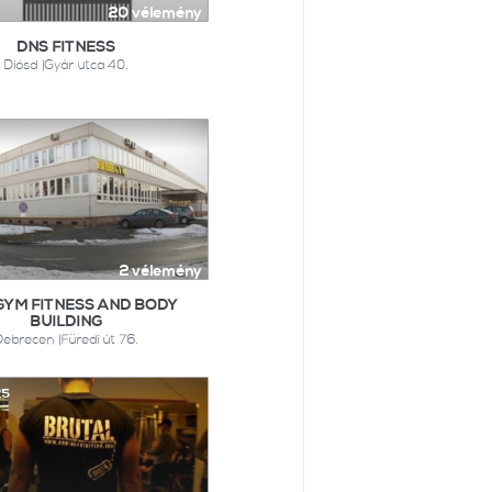
20 vélemény
DNS FITNESS
Diósd |Gyár utca 40.
2 vélemény
GYM FITNESS AND BODY
BUILDING
Debrecen |Füredi út 76.
25