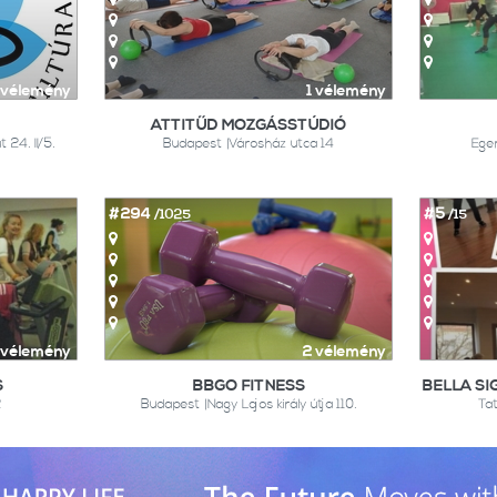
 vélemény
1 vélemény
ATTITŰD MOZGÁSSTÚDIÓ
 24. II/5.
Budapest |Városház utca 14
Eger
#294
#5
/1025
/15
 vélemény
2 vélemény
S
BBGO FITNESS
BELLA SI
2
Budapest |Nagy Lajos király útja 110.
Ta