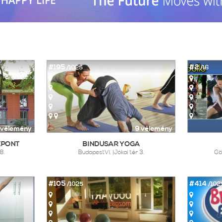
#195
#2
/1025
/16
 vélemény
9 vélemény
ZPONT
BINDUSAR YOGA
8.
BudapestVI. |Jókai tér 3.
Gö
#105
#414
/1025
/102