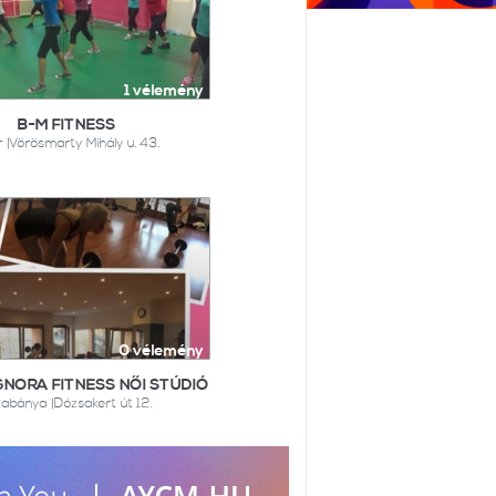
1 vélemény
B-M FITNESS
 |Vörösmarty Mihály u. 43.
0 vélemény
GNORA FITNESS NŐI STÚDIÓ
tabánya |Dózsakert út 12.