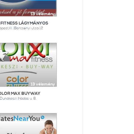
13 vélemény
 FITNESS LÁGYMÁNYOS
pestXI. |Bercsényi utca 12
13 vélemény
OLOR MAX BUYWAY
Dunakeszi |Nádas u. 8.