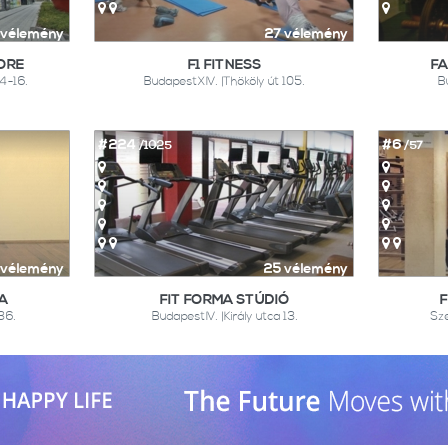
 vélemény
27 vélemény
ORE
F1 FITNESS
FA
14-16.
BudapestXIV. |Thököly út 105.
Bu
#224
#6
/1025
/57
 vélemény
25 vélemény
A
FIT FORMA STÚDIÓ
F
36.
BudapestIV. |Király utca 13.
Sze