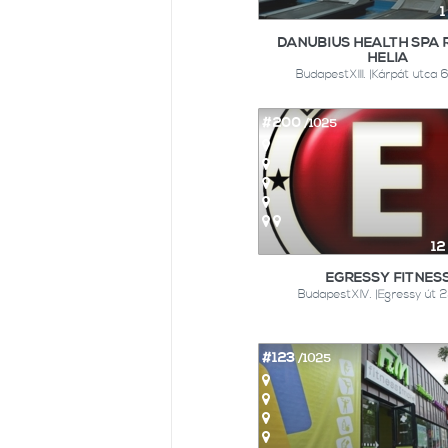
1
DANUBIUS HEALTH SPA 
HELIA
BudapestXIII. |Kárpát utca 
#200
/1025
12
EGRESSY FITNES
BudapestXIV. |Egressy út 
#123
/1025