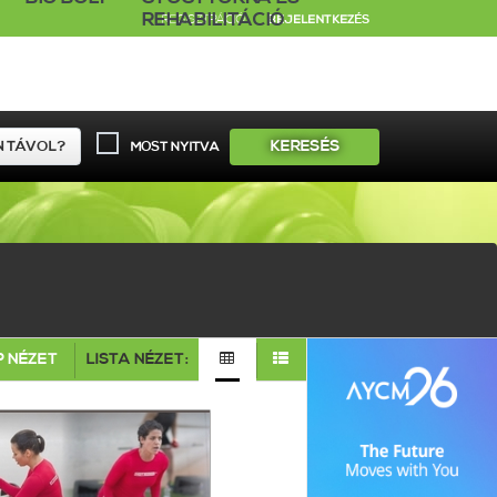
REHABILITÁCIÓ
REGISZTRÁCIÓ
BEJELENTKEZÉS
KERESÉS
MOST NYITVA
 NÉZET
LISTA NÉZET: