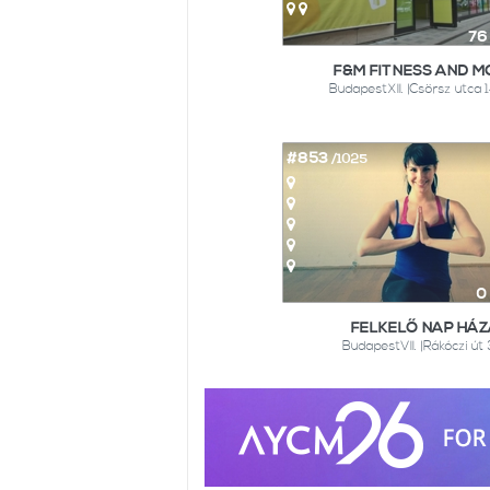
76
F&M FITNESS AND M
BudapestXII. |Csörsz utca 
#853
/1025
0
FELKELŐ NAP HÁZ
BudapestVII. |Rákóczi út 