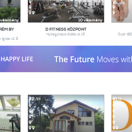
 vélemény
10 vélemény
RÉM BY
D FITNESS KÖZPONT
Nyíregyháza |Kállói út 12.
Győr |90
Ignác út 3.
#2
#1
/19
/2