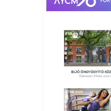
#58
/85
0
BIJÓ ÖNGYÓGYÍTÓ KÖ
Debrecen |Miklós utca 1
#739
/1025