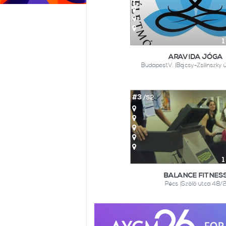
1
ARAVIDA JÓGA
BudapestV. |Bajcsy-Zsilinszky út
#3
/52
1
BALANCE FITNES
Pécs |Szőlő utca 48/