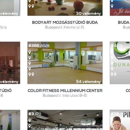
 vélemény
30 vélemény
BODYART MOZGÁSSTÚDIÓ BUDA
BUDA
 15/a
BudapestII. |Felvinci út 21.
Buda
#266
#4
/1025
/21
 vélemény
54 vélemény
TÚDIÓ
COLOR FITNESS MILLENNIUM CENTER
C
 48
BudapestV. |Váci utca 19-21
#3
#56
/20
/57