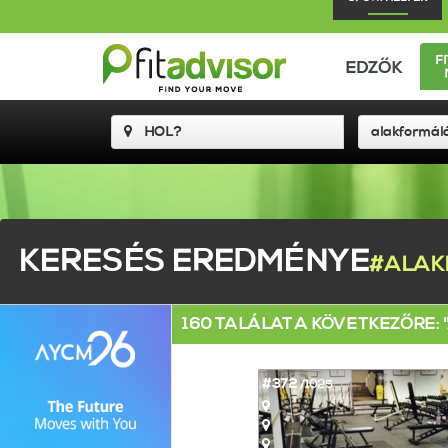
F
EDZŐK
KERESÉS EREDMÉNYE
#ALAK
160 TALÁLAT A KÖVETKEZŐRE:
#372
/1025