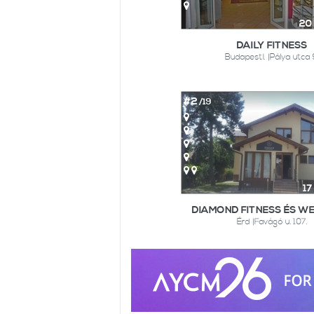
20
DAILY FITNESS
BudapestI. |Pálya utca 
#2
/19
17
DIAMOND FITNESS ÉS W
Érd |Favágó u. 107.