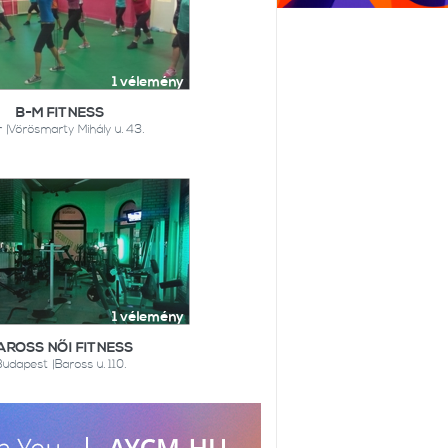
1 vélemény
B-M FITNESS
 |Vörösmarty Mihály u. 43.
1 vélemény
AROSS NŐI FITNESS
udapest |Baross u. 110.