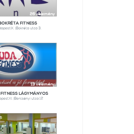
26 vélemény
BOKRÉTA FITNESS
apestIX. |Bokréta utca 3.
5
13 vélemény
 FITNESS LÁGYMÁNYOS
pestXI. |Bercsényi utca 12
25