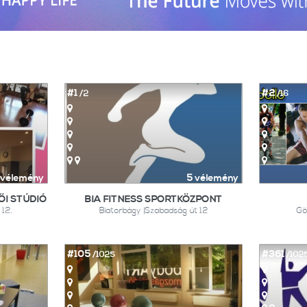
#1
#2
/2
/16
 vélemény
5 vélemény
ŐI STÚDIÓ
BIA FITNESS SPORTKÖZPONT
12.
Biatorbágy |Szabadság út 12
Gö
#105
#361
/1025
/102