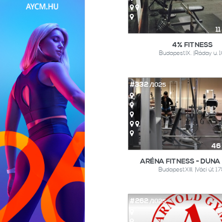
1
4% FITNESS
BudapestIX. |Ráday u. 1
#332
/1025
46
ARÉNA FITNESS - DUNA
BudapestXIII. |Váci út 17
#262
/1025