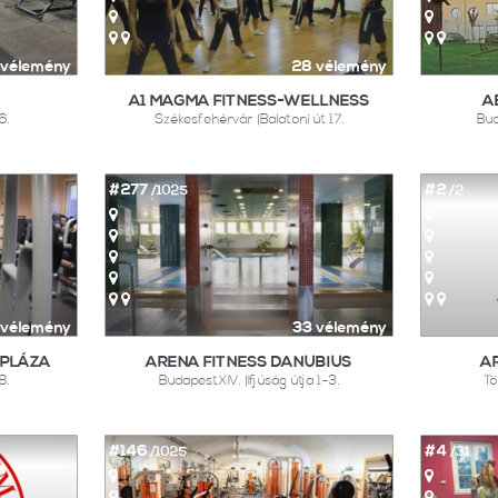
1 vélemény
28 vélemény
A1 MAGMA FITNESS-WELLNESS
A
6.
Székesfehérvár |Balatoni út 17.
Bud
#277
#2
/1025
/2
 vélemény
33 vélemény
 PLÁZA
ARENA FITNESS DANUBIUS
A
8.
BudapestXIV. |Ifjúság útja 1-3.
Tö
#146
#4
/1025
/31