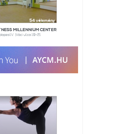
54 vélemény
TNESS MILLENNIUM CENTER
dapestV. |Váci utca 19-21