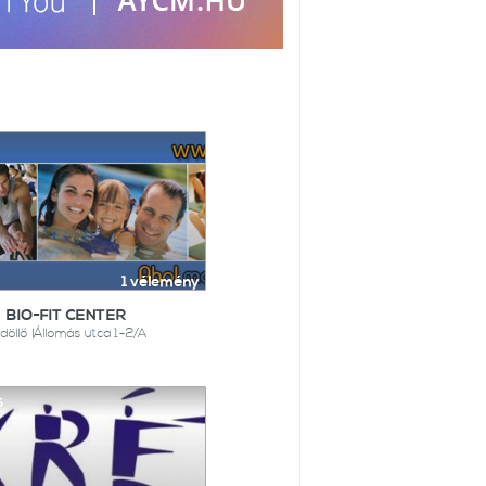
1 vélemény
BIO-FIT CENTER
döllő |Állomás utca 1-2/A
5