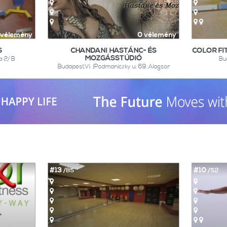
 vélemény
0 vélemény
S
CHANDANI HASTÁNC- ÉS
COLOR FI
MOZGÁSSTÚDIÓ
ca 2/B
Bu
BudapestVI. |Podmaniczky u. 69. Alagsor
#13
#10
/85
/52