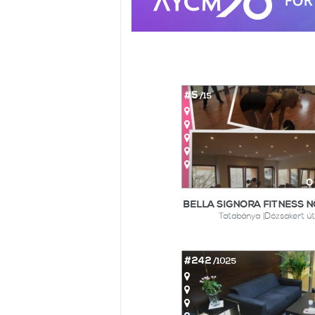
#5
/15
0
BELLA SIGNORA FITNESS N
Tatabánya |Dózsakert út 
#242
/1025