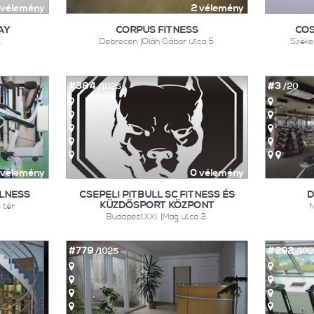
 vélemény
2 vélemény
AY
CORPUS FITNESS
CO
.
Debrecen |Oláh Gábor utca 5.
Széke
#384
#3
/1025
/20
 vélemény
0 vélemény
LLNESS
CSEPELI PITBULL SC FITNESS ÉS
D
KÜZDŐSPORT KÖZPONT
 tér
N
BudapestXXI. |Mag utca 3.
#779
#292
/1025
/10