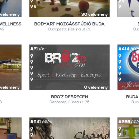
 vélemény
30 vélemény
 WELLNESS
BODYART MOZGÁSSTÚDIÓ BUDA
49.
BudapestII. |Felvinci út 21.
Bud
#21
#414
/85
/102
 vélemény
0 vélemény
BRO’Z DEBRECEN
BUDA
8.
Debrecen |Füredi út 76
Buda
#941
#266
/1025
/10