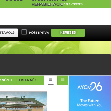
REHABILITÁCIÓ
REGISZTRÁCIÓ
BEJELENTKEZÉS
KERESÉS
MOST NYITVA
 NÉZET
LISTA NÉZET: