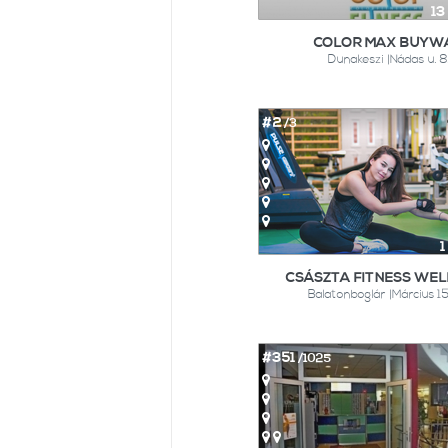
13
COLOR MAX BUYW
Dunakeszi |Nádas u. 8
#2
/3
1
CSÁSZTA FITNESS WE
Balatonboglár |Március 15
#351
/1025