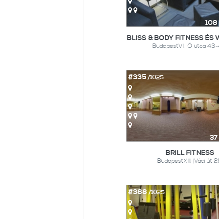
108
BLISS & BODY FITNESS ÉS
BudapestVI. |Ó utca 43-
#335
/1025
37
BRILL FITNESS
BudapestXIII. |Váci út 2
#388
/1025