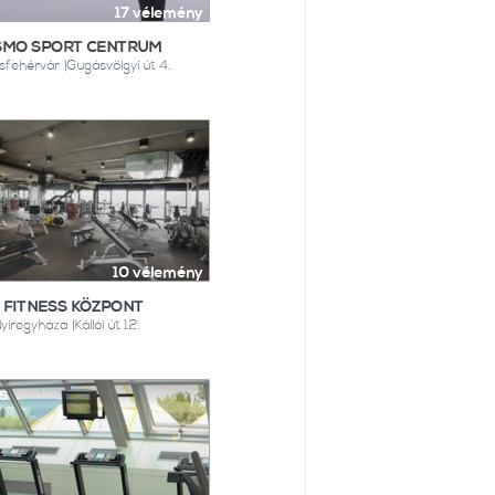
17 vélemény
SMO SPORT CENTRUM
sfehérvár |Gugásvölgyi út 4.
10 vélemény
 FITNESS KÖZPONT
yíregyháza |Kállói út 12.
25