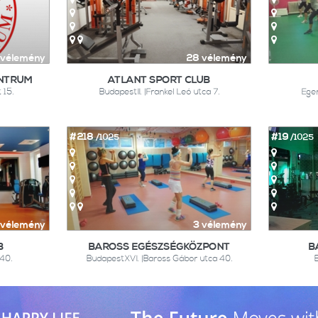
 vélemény
28 vélemény
NTRUM
ATLANT SPORT CLUB
 15.
BudapestII. |Frankel Leó utca 7.
Eger
#218
#19
/1025
/1025
 vélemény
3 vélemény
B
BAROSS EGÉSZSÉGKÖZPONT
B
 40.
BudapestXVI. |Baross Gábor utca 40.
B