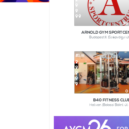
38
ARNOLD GYM SPORTCE
BudapestIII. |Szépvölgyi út
#1
/8
0
B40 FITNESS CLU
Hatvan |Balassi Bálint út