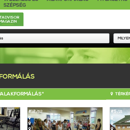
SZÉPSÉG
ITADVISOR
MAGAZIN
FORMÁLÁS
 "ALAKFORMÁLÁS"
TÉRKÉP
#12
#5
/52
/21