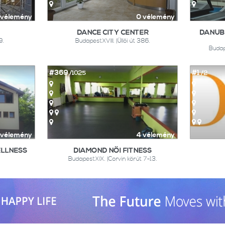
 vélemény
0 vélemény
DANCE CITY CENTER
DANUB
9.
BudapestXVIII. |Üllői út 386.
Budap
#369
#1
/1025
/2
 vélemény
4 vélemény
ELLNESS
DIAMOND NŐI FITNESS
BudapestXIX. |Corvin körút 7-13.