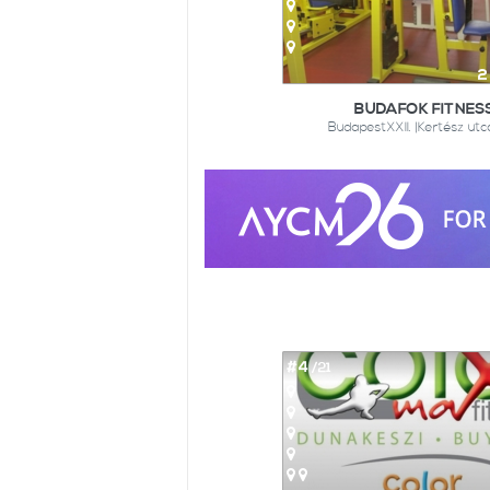
2
BUDAFOK FITNES
BudapestXXII. |Kertész ut
#4
/21