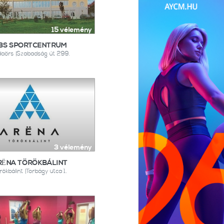
15 vélemény
BS SPORTCENTRUM
aörs |Szabadság út 299.
3 vélemény
RËNA TÖRÖKBÁLINT
rökbálint |Torbágy utca 1.