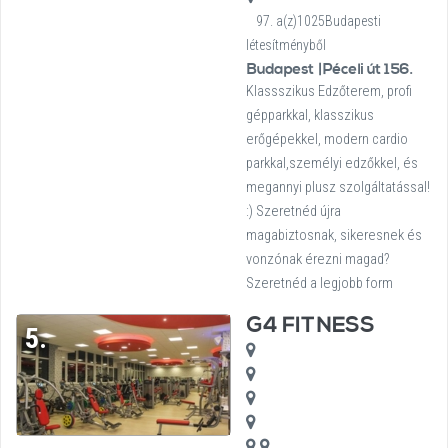
97. a(z)1025Budapesti
létesítményből
Budapest |Péceli út 156.
Klassszikus Edzőterem, profi
gépparkkal, klasszikus
erőgépekkel, modern cardio
parkkal,személyi edzőkkel, és
megannyi plusz szolgáltatással!
:) Szeretnéd újra
magabiztosnak, sikeresnek és
vonzónak érezni magad?
Szeretnéd a legjobb form
G4 FITNESS
5.