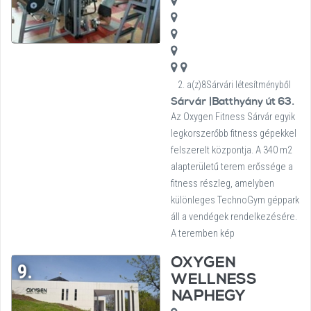
2. a(z)8Sárvári létesítményből
Sárvár |Batthyány út 63.
Az Oxygen Fitness Sárvár egyik
legkorszerőbb fitness gépekkel
felszerelt központja. A 340 m2
alapterületű terem erőssége a
fitness részleg, amelyben
különleges TechnoGym géppark
áll a vendégek rendelkezésére.
A teremben kép
OXYGEN
9.
WELLNESS
NAPHEGY