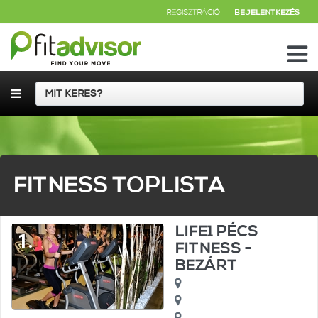
REGISZTRÁCIÓ
BEJELENTKEZÉS
FITNESS TOPLISTA
LIFE1 PÉCS
1.
FITNESS -
BEZÁRT