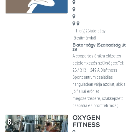
1. a(z)2Biatorbágyi
létesítményből
Biatorbágy |Szabadság út
12
A csoportos órákra előzetes
bejelentkezés szükséges:Tel:
23 / 313 – 249 A Biafitness
Sportcentrum családias
hangulatban várja azokat, akik a
jó fizikai erőnlét
megszerzésére, szakképzett
csapatra és örömteli mozg
OXYGEN
8.
FITNESS