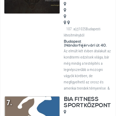
107. a(z)1025Budapesti
létesítményből
Budapest
|Nándorfejérvári út 40.
Az elmúlt két évben átalakult az
konditermi edzések világa, bár
még mindig a testépítés a
legnépszerűbb a mozogni
vágyók körében, de
megfigyelhető az orosz és
amerikai trendek térnyerése. &
BIA FITNESS
7.
SPORTKÖZPONT