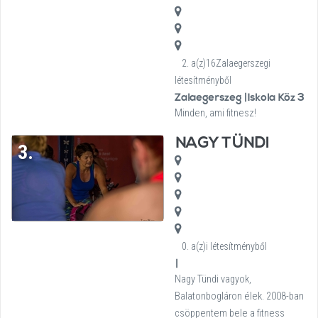
2. a(z)16Zalaegerszegi
létesítményből
Zalaegerszeg |Iskola Köz 3
Minden, ami fitnesz!
NAGY TÜNDI
3.
0. a(z)i létesítményből
|
Nagy Tündi vagyok,
Balatonbogláron élek. 2008-ban
csöppentem bele a fitness