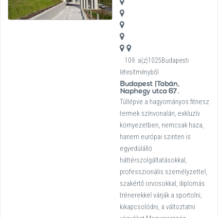
109. a(z)1025Budapesti
létesítményből
Budapest |Tabán,
Naphegy utca 67.
Túllépve a hagyományos fitnesz
termek színvonalán, exkluzív
környezetben, nemcsak haza,
hanem európai szinten is
egyedülálló
háttérszolgáltatásokkal,
professzionális személyzettel,
szakértő orvosokkal, diplomás
trénerekkel várják a sportolni,
kikapcsolódni, a változtatni