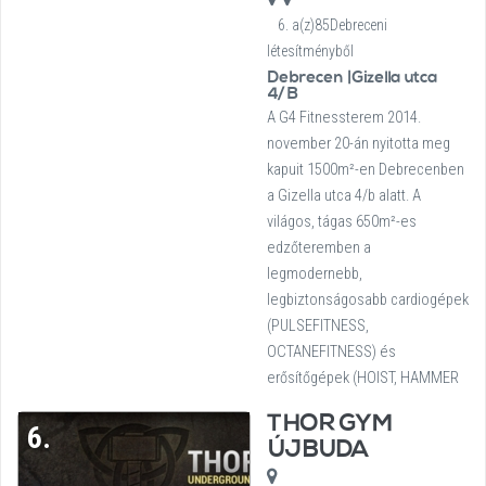
6. a(z)85Debreceni
létesítményből
Debrecen |Gizella utca
4/B
A G4 Fitnessterem 2014.
november 20-án nyitotta meg
kapuit 1500m²-en Debrecenben
a Gizella utca 4/b alatt. A
világos, tágas 650m²-es
edzőteremben a
legmodernebb,
legbiztonságosabb cardiogépek
(PULSEFITNESS,
OCTANEFITNESS) és
erősítőgépek (HOIST, HAMMER
THOR GYM
6.
ÚJBUDA