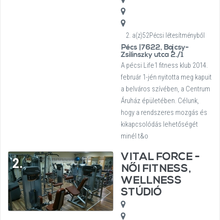
2. a(z)52Pécsi létesítményből
Pécs |7622, Bajcsy-
Zsilinszky utca 2./1
A pécsi Life1 fitness klub 2014.
február 1-jén nyitotta meg kapuit
a belváros szívében, a Centrum
Áruház épületében. Célunk,
hogy a rendszeres mozgás és
kikapcsolódás lehetőségét
minél t&o
VITAL FORCE -
2.
NŐI FITNESS,
WELLNESS
STÚDIÓ